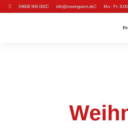
Mo - Fr: 8:00
04608 900 000
info@rosengoorn.de
Pr
Weihn