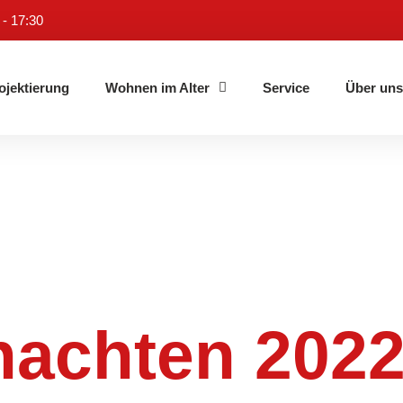
 - 17:30
ojektierung
Wohnen im Alter
Service
Über un
achten 202